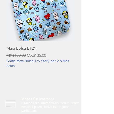
Maxi Bolsa BT21
Regular Price
Sale Price
MX$150.00
MX$135.00
Gratis Maxi Bolsa Toy Story por 2 o mas
batas
Meses Sin Intereses
3 Meses sin intereses en toda la tienda
desde 1 pieza, todas las tarjetas
participan.