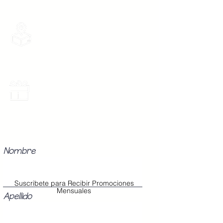
Boton 3 -
104 cm
Grande
Envios Gratis
Envios a toda la Republica Mexicana
gratis por 2 Batas o $899
Los Modelos Unitalla contienen 3
Botones en la cinta para abrochar
en tu cintura con diferentes
medidas para que ajuste perfecto
Promociones Mensuales
a tu cuerpo, sin importar tu
Recibe Correos con promociones
especiales del mes.
talla (Chica, Mediana o Grande).
Nombre
Suscribete para Recibir Promociones
Mensuales
Apellido