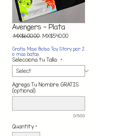
Avengers - Plata
Regular
Sale
 MX$600.00 
MX$540.00
Price
Price
Gratis Maxi Bolsa Toy Story por 2
o mas batas
Selecciona tu Talla:
*
Agrega Tu Nombre GRATIS
(optional)
0/500
Quantity
*