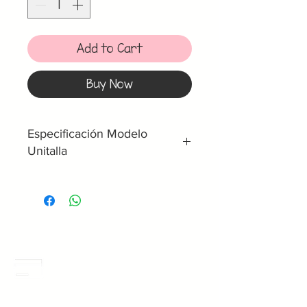
Add to Cart
Buy Now
Especificación Modelo
Unitalla
Unitalla
Medida de
Cintura
Boton 1 -
86 cm
Chica
Meses Sin Intereses
3 Meses sin intereses en toda la tienda
desde 1 pieza, todas las tarjetas
Boton 2 -
96 cm
participan.
Mediana