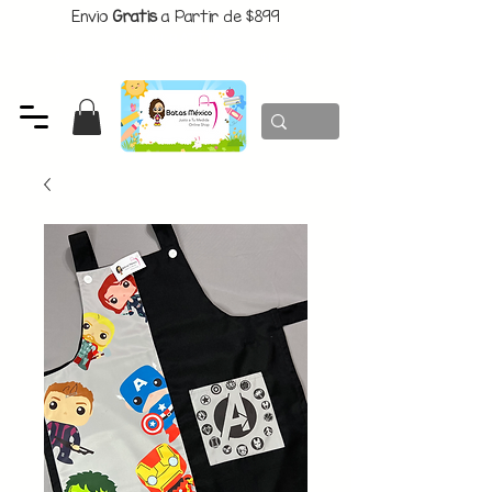
Envio
Gratis
a Partir de $899
CUPON:
BATITAS
-$80 En Pedidos Superiores a $1299