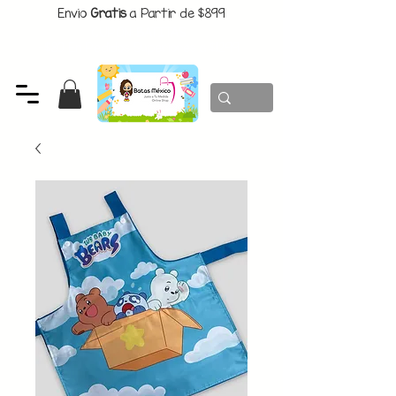
Envio
Gratis
a Partir de $899
CUPON:
BATITAS
-$80 En Pedidos Superiores a $1299