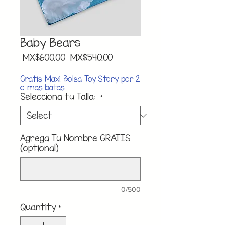
Baby Bears
Regular
Sale
 MX$600.00 
MX$540.00
Price
Price
Gratis Maxi Bolsa Toy Story por 2
o mas batas
Selecciona tu Talla:
*
Agrega Tu Nombre GRATIS
(optional)
0/500
Quantity
*