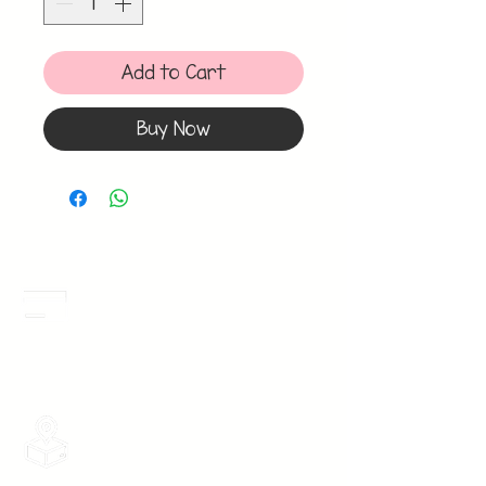
Add to Cart
Buy Now
Meses Sin Intereses
3 Meses sin intereses en toda la tienda
desde 1 pieza, todas las tarjetas
participan.
Envios Gratis
Envios a toda la Republica Mexicana
gratis por 2 Batas o $899