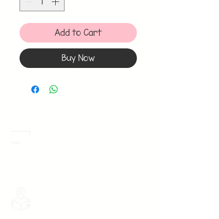
Add to Cart
Buy Now
Meses Sin Intereses
3 Meses sin intereses en toda la tienda
desde 1 pieza, todas las tarjetas
participan.
Envios Gratis
Envios a toda la Republica Mexicana
gratis por 2 Batas o $899