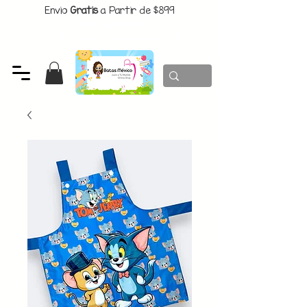
Envio
Gratis
a Partir de $899
CUPON:
BATITAS
-$80 En Pedidos Superiores a $1299