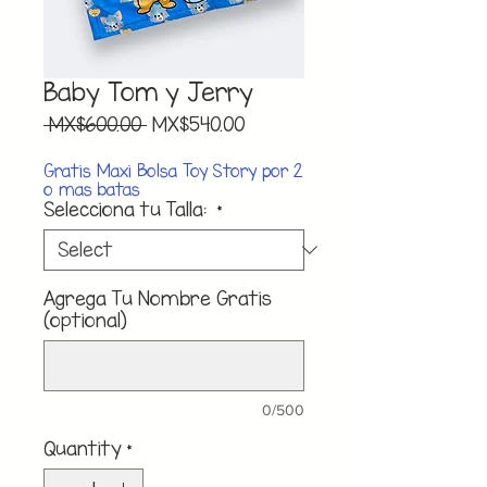
Baby Tom y Jerry
Regular
Sale
 MX$600.00 
MX$540.00
Price
Price
Gratis Maxi Bolsa Toy Story por 2
o mas batas
Selecciona tu Talla:
*
Agrega Tu Nombre Gratis
(optional)
0/500
Quantity
*