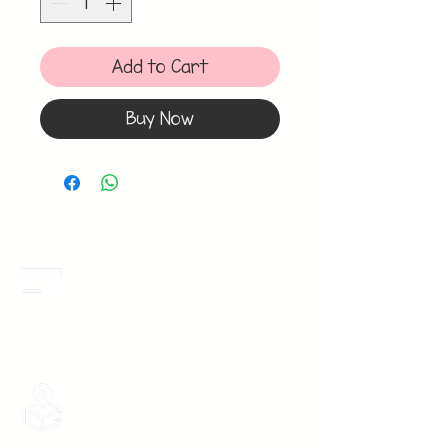
Add to Cart
Buy Now
Meses Sin Intereses
3 Meses sin intereses en toda la tienda
desde 1 pieza, todas las tarjetas
participan.
Envios Gratis
Envios a toda la Republica Mexicana
gratis por 2 Batas o $899