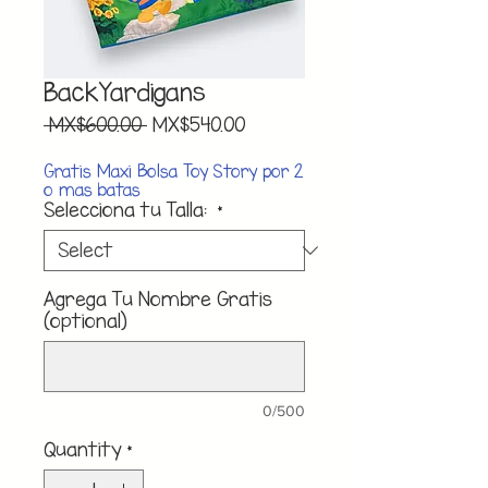
BackYardigans
Regular
Sale
 MX$600.00 
MX$540.00
Price
Price
Gratis Maxi Bolsa Toy Story por 2
o mas batas
Selecciona tu Talla:
*
Agrega Tu Nombre Gratis
(optional)
0/500
Quantity
*