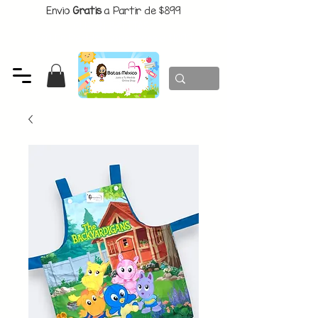
Envio
Gratis
a Partir de $899
CUPON:
BATITAS
-$80 En Pedidos Superiores a $1299