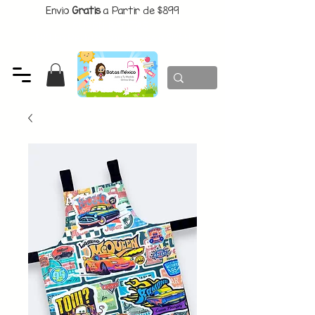
Envio
Gratis
a Partir de $899
CUPON:
BATITAS
-$80 En Pedidos Superiores a $1299