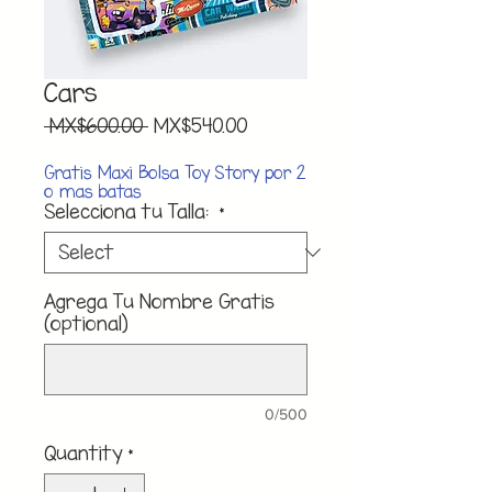
Cars
Regular
Sale
 MX$600.00 
MX$540.00
Price
Price
Gratis Maxi Bolsa Toy Story por 2
o mas batas
Selecciona tu Talla:
*
Agrega Tu Nombre Gratis
(optional)
0/500
Quantity
*