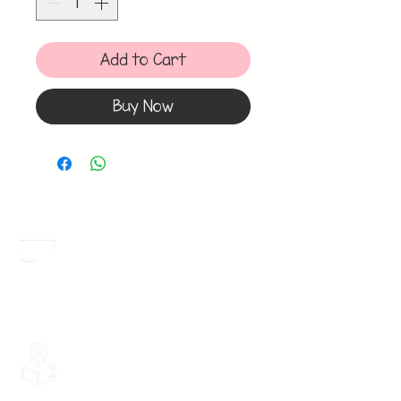
Add to Cart
Buy Now
Meses Sin Intereses
3 Meses sin intereses en toda la tienda
desde 1 pieza, todas las tarjetas
participan.
Envios Gratis
Envios a toda la Republica Mexicana
gratis por 2 Batas o $899