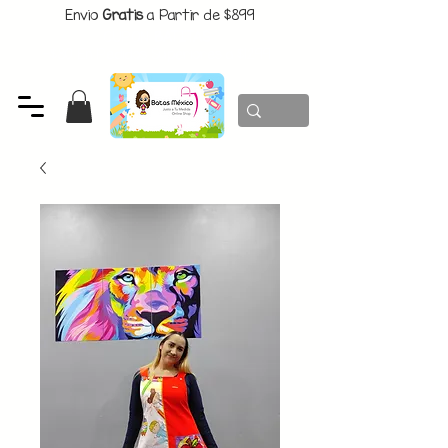
Envio
Gratis
a Partir de $899
CUPON:
BATITAS
-$80 En Pedidos Superiores a $1299