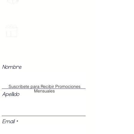
gratis por 2 Batas o $899
Los Modelos Unitalla contienen 3
Botones en la cinta para abrochar
en tu cintura con diferentes
medidas para que ajuste perfecto
Promociones Mensuales
a tu cuerpo, sin importar tu
Recibe Correos con promociones
especiales del mes.
talla (Chica, Mediana o Grande).
Nombre
Suscribete para Recibir Promociones
Mensuales
Apellido
Email