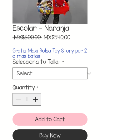
Escolar - Naranja
Regular
Sale
 MX$600.00 
MX$540.00
Price
Price
Gratis Maxi Bolsa Toy Story por 2
o mas batas
Selecciona tu Talla:
*
Quantity
*
Add to Cart
Buy Now