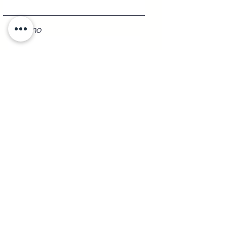
Teléfono
Registrarse
Shipping to
Any
part of the republic