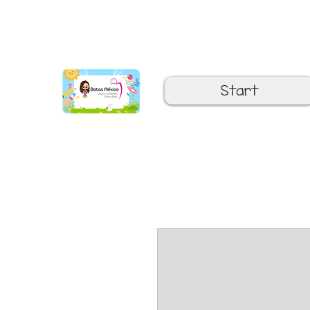
C
Start