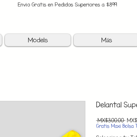
Envio Gratis en Pedidos Superiores a $899
upon: BATITAS
-$80 En Pedidos Superiores a $1299
Models
Más
Delantal Su
Regu
 MX$300.00 
MX$
Pric
Gratis Maxi Bolsa 