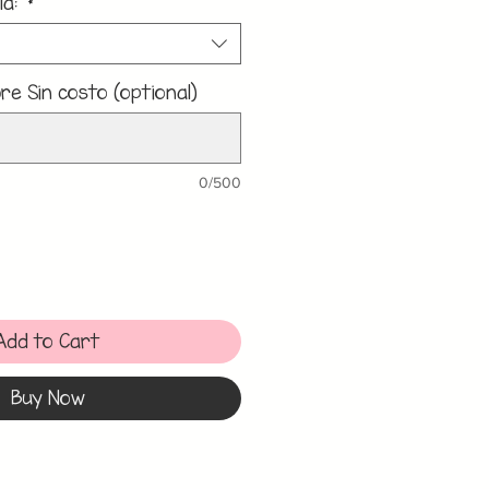
la:
*
e Sin costo (optional)
0/500
Add to Cart
Buy Now