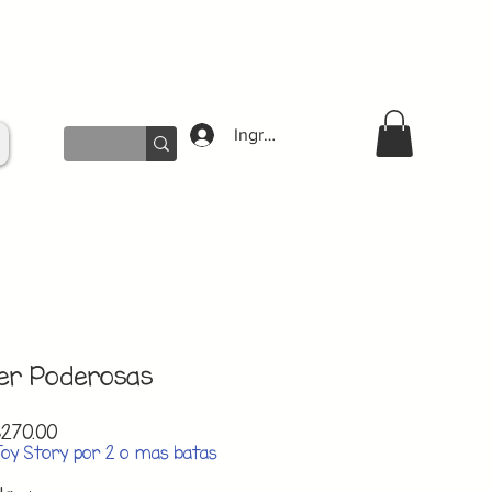
Ingresar
per Poderosas
lar
Sale
270.00
e
Price
Toy Story por 2 o mas batas