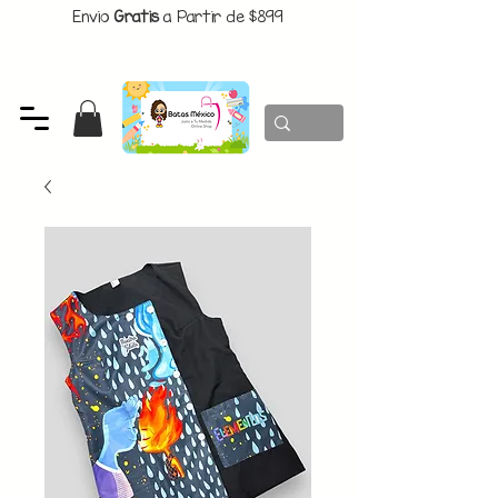
Envio
Gratis
a Partir de $899
CUPON:
BATITAS
-$80 En Pedidos Superiores a $1299