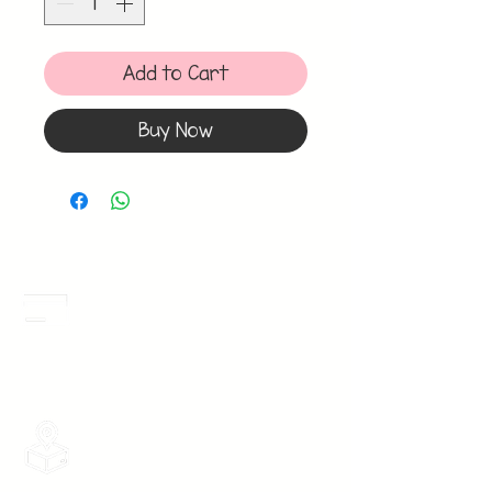
Add to Cart
Buy Now
Meses Sin Intereses
3 Meses sin intereses en toda la tienda
desde 1 pieza, todas las tarjetas
participan.
Envios Gratis
Envios a toda la Republica Mexicana
gratis por 2 Batas o $899