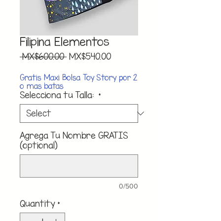
Filipina Elementos
Regular
Sale
 MX$600.00 
MX$540.00
Price
Price
Gratis Maxi Bolsa Toy Story por 2
o mas batas
Selecciona tu Talla:
*
Agrega Tu Nombre GRATIS
(optional)
0/500
Quantity
*