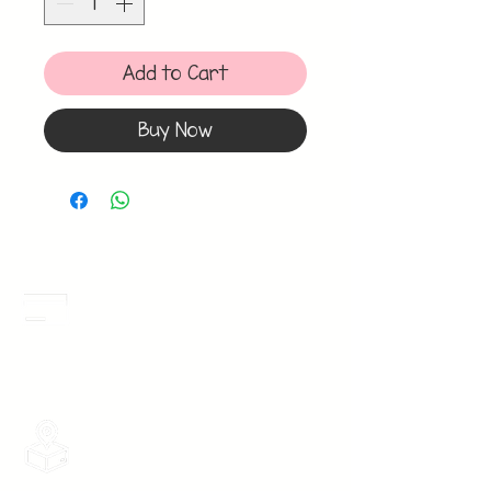
Add to Cart
Buy Now
Meses Sin Intereses
3 Meses sin intereses en toda la tienda
desde 1 pieza, todas las tarjetas
participan.
Envios Gratis
Envios a toda la Republica Mexicana
gratis por 2 Batas o $899