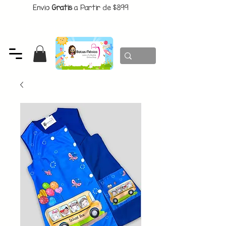
Envio
Gratis
a Partir de $899
CUPON:
BATITAS
-$80 En Pedidos Superiores a $1299