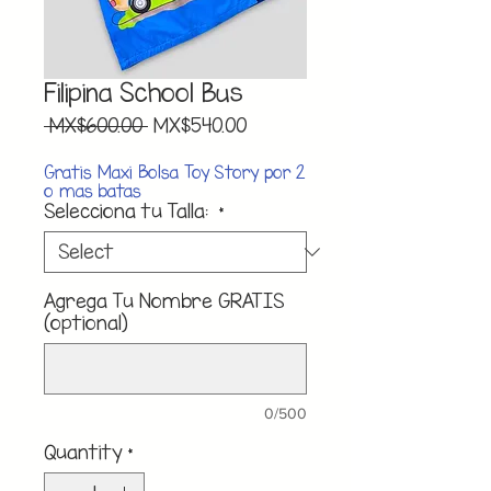
Filipina School Bus
Regular
Sale
 MX$600.00 
MX$540.00
Price
Price
Gratis Maxi Bolsa Toy Story por 2
o mas batas
Selecciona tu Talla:
*
Agrega Tu Nombre GRATIS
(optional)
0/500
Quantity
*