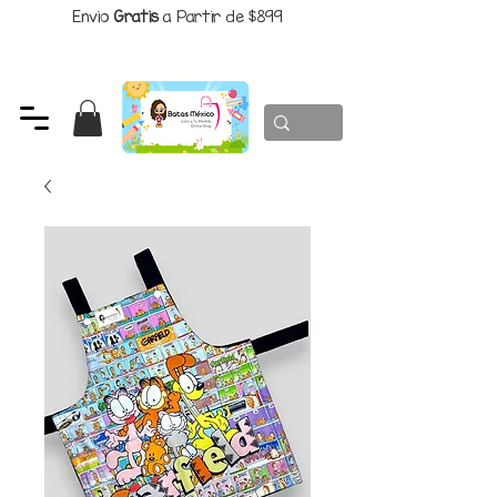
Envio
Gratis
a Partir de $899
CUPON:
BATITAS
-$80 En Pedidos Superiores a $1299