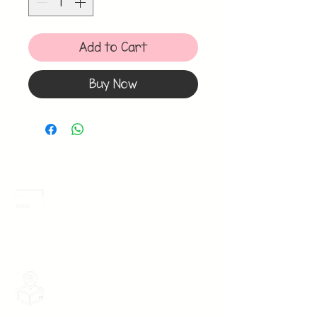
Add to Cart
Buy Now
Meses Sin Intereses
3 Meses sin intereses en toda la tienda
desde 1 pieza, todas las tarjetas
participan.
Envios Gratis
Envios a toda la Republica Mexicana
gratis por 2 Batas o $899