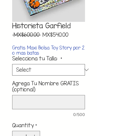
Historieta Garfield
Regular
Sale
 MX$600.00 
MX$540.00
Price
Price
Gratis Maxi Bolsa Toy Story por 2
o mas batas
Selecciona tu Talla:
*
Agrega Tu Nombre GRATIS
(optional)
0/500
Quantity
*