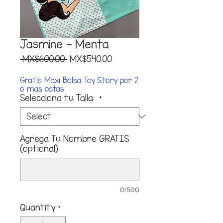
Jasmine - Menta
Regular
Sale
 MX$600.00 
MX$540.00
Price
Price
Gratis Maxi Bolsa Toy Story por 2
o mas batas
Selecciona tu Talla:
*
Agrega Tu Nombre GRATIS
(optional)
0/500
Quantity
*