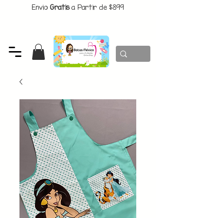
Envio
Gratis
a Partir de $899
CUPON:
BATITAS
-$80 En Pedidos Superiores a $1299