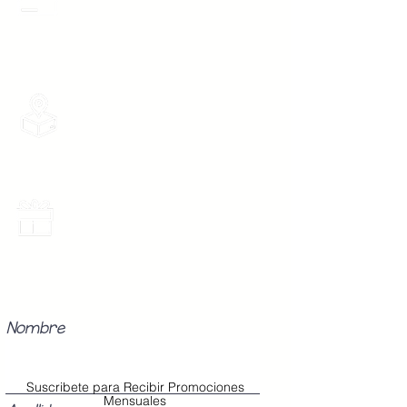
desde 1 pieza, todas las tarjetas
Boton 2 -
96 cm
participan.
Mediana
Boton 3 -
104 cm
Grande
Envios Gratis
Envios a toda la Republica Mexicana
gratis por 2 Batas o $899
Los Modelos Unitalla contienen 3
Botones en la cinta para abrochar
en tu cintura con diferentes
medidas para que ajuste perfecto
Promociones Mensuales
a tu cuerpo, sin importar tu
Recibe Correos con promociones
especiales del mes.
talla (Chica, Mediana o Grande).
Nombre
Suscribete para Recibir Promociones
Mensuales