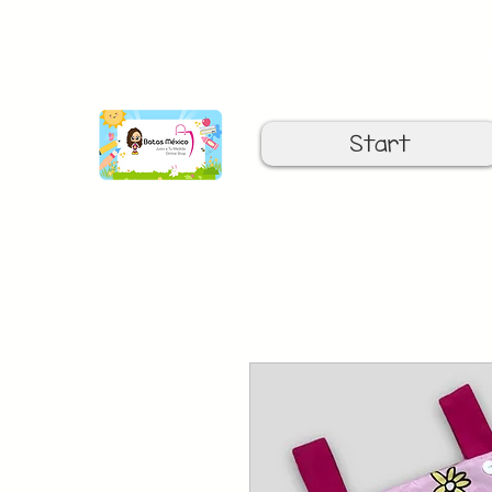
C
Start