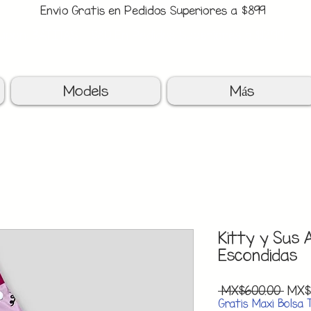
Envio Gratis en Pedidos Superiores a $899
upon: BATITAS
-$80 En Pedidos Superiores a $1299
Models
Más
Kitty y Sus 
Escondidas
Regu
 MX$600.00 
MX$
Pric
Gratis Maxi Bolsa 