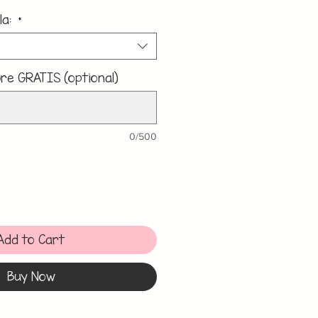
la:
*
e GRATIS (optional)
0/500
Add to Cart
Buy Now