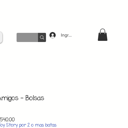
Ingresar
Amigos - Bolsas
lar
Sale
540.00
e
Price
Toy Story por 2 o mas batas