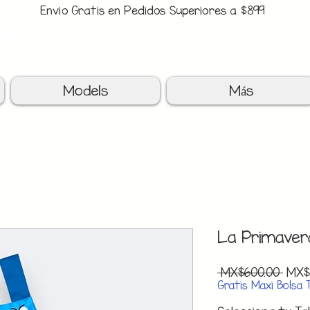
Envio Gratis en Pedidos Superiores a $899
upon: BATITAS
-$80 En Pedidos Superiores a $1299
Models
Más
La Primaver
Regu
 MX$600.00 
MX$
Pric
Gratis Maxi Bolsa 