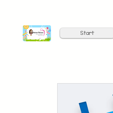
C
Start