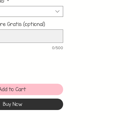
la:
*
e Gratis (optional)
0/500
Add to Cart
Buy Now