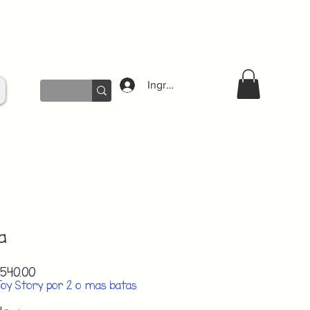
Ingresar
a
lar
Sale
540.00
e
Price
Toy Story por 2 o mas batas