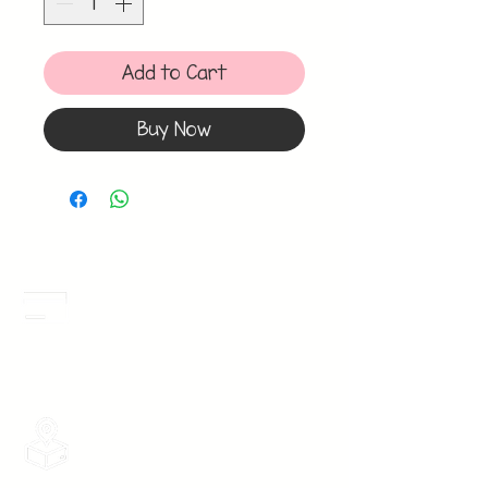
Add to Cart
Buy Now
Meses Sin Intereses
3 Meses sin intereses en toda la tienda
desde 1 pieza, todas las tarjetas
participan.
Envios Gratis
Envios a toda la Republica Mexicana
gratis por 2 Batas o $899