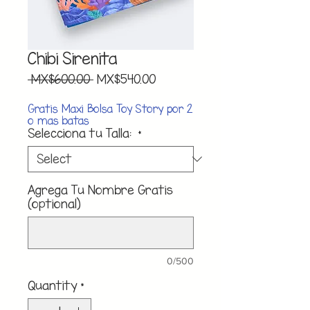
Chibi Sirenita
Regular
Sale
 MX$600.00 
MX$540.00
Price
Price
Gratis Maxi Bolsa Toy Story por 2
o mas batas
Selecciona tu Talla:
*
Agrega Tu Nombre Gratis
(optional)
0/500
Quantity
*