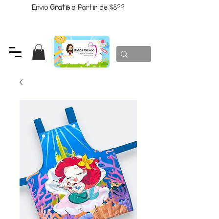
Envio
Gratis
a Partir de $899
CUPON:
BATITAS
-$80 En Pedidos Superiores a $1299