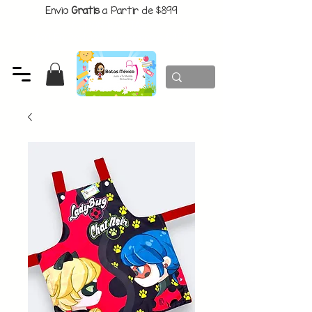
Envio
Gratis
a Partir de $899
CUPON:
BATITAS
-$80 En Pedidos Superiores a $1299