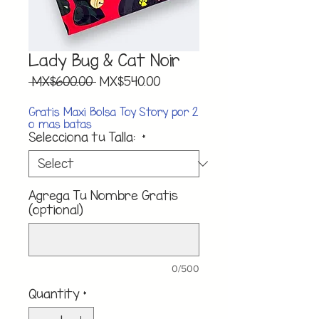
Lady Bug & Cat Noir
Regular
Sale
 MX$600.00 
MX$540.00
Price
Price
Gratis Maxi Bolsa Toy Story por 2
o mas batas
Selecciona tu Talla:
*
Agrega Tu Nombre Gratis
(optional)
0/500
Quantity
*