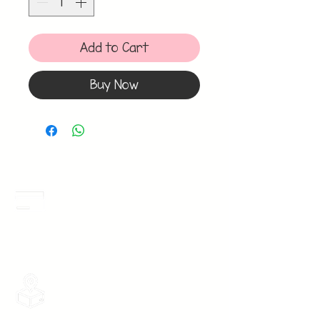
Add to Cart
Buy Now
Meses Sin Intereses
3 Meses sin intereses en toda la tienda
desde 1 pieza, todas las tarjetas
participan.
Envios Gratis
Envios a toda la Republica Mexicana
gratis por 2 Batas o $899