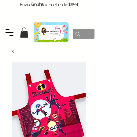
Envio
Gratis
a Partir de $899
CUPON:
BATITAS
-$80 En Pedidos Superiores a $1299