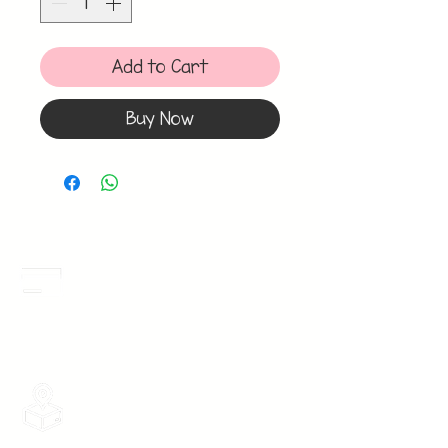
Add to Cart
Buy Now
Meses Sin Intereses
3 Meses sin intereses en toda la tienda
desde 1 pieza, todas las tarjetas
participan.
Envios Gratis
Envios a toda la Republica Mexicana
gratis por 2 Batas o $899