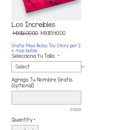
Los Increibles
Regular
Sale
 MX$600.00 
MX$540.00
Price
Price
Gratis Maxi Bolsa Toy Story por 2
o mas batas
Selecciona tu Talla:
*
Agrega Tu Nombre Gratis
(optional)
0/500
Quantity
*