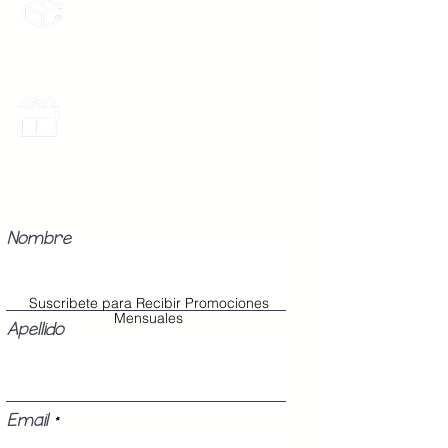
Envios a toda la Republica Mexicana
gratis por 2 Batas o $899
Los Modelos Unitalla contienen 3
Botones en la cinta para abrochar
en tu cintura con diferentes
medidas para que ajuste perfecto
Promociones Mensuales
a tu cuerpo, sin importar tu
Recibe Correos con promociones
especiales del mes.
talla (Chica, Mediana o Grande).
Nombre
Suscribete para Recibir Promociones
Mensuales
Apellido
Email