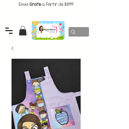
Envio
Gratis
a Partir de $899
CUPON:
BATITAS
-$80 En Pedidos Superiores a $1299