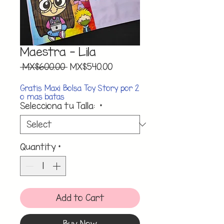
Maestra - Lila
Regular
Sale
 MX$600.00 
MX$540.00
Price
Price
Gratis Maxi Bolsa Toy Story por 2
o mas batas
Selecciona tu Talla:
*
Quantity
*
Add to Cart
Buy Now