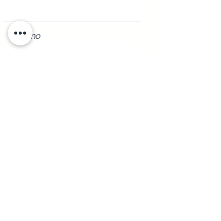
Teléfono
Registrarse
Shipping to
Any
part of the republic