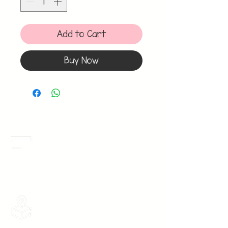
Add to Cart
Buy Now
Meses Sin Intereses
3 Meses sin intereses en toda la tienda
desde 1 pieza, todas las tarjetas
participan.
Envios Gratis
Envios a toda la Republica Mexicana
gratis por 2 Batas o $899