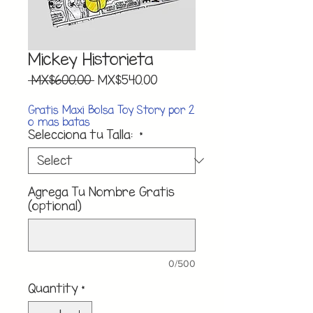
Mickey Historieta
Regular
Sale
 MX$600.00 
MX$540.00
Price
Price
Gratis Maxi Bolsa Toy Story por 2
o mas batas
Selecciona tu Talla:
*
Agrega Tu Nombre Gratis
(optional)
0/500
Quantity
*