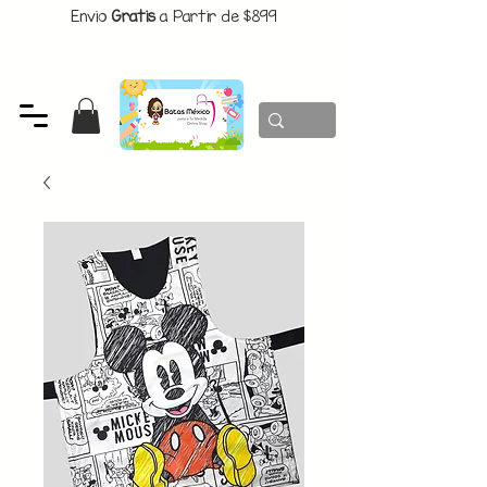
Envio
Gratis
a Partir de $899
CUPON:
BATITAS
-$80 En Pedidos Superiores a $1299