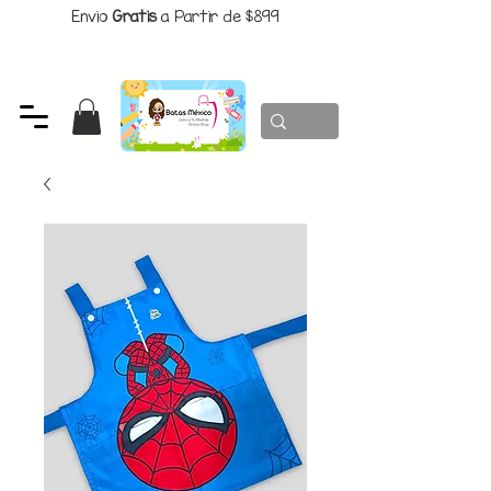
Envio
Gratis
a Partir de $899
CUPON:
BATITAS
-$80 En Pedidos Superiores a $1299