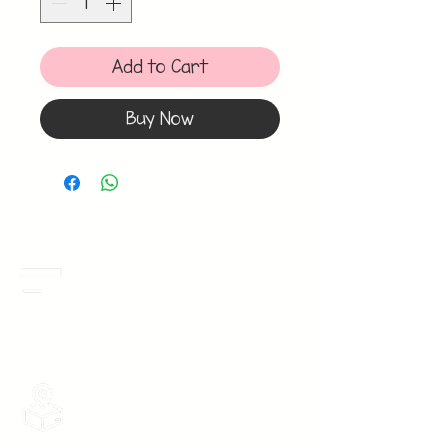
Add to Cart
Buy Now
Meses Sin Intereses
3 Meses sin intereses en toda la tienda
desde 1 pieza, todas las tarjetas
participan.
Envios Gratis
Envios a toda la Republica Mexicana
gratis por 2 Batas o $899