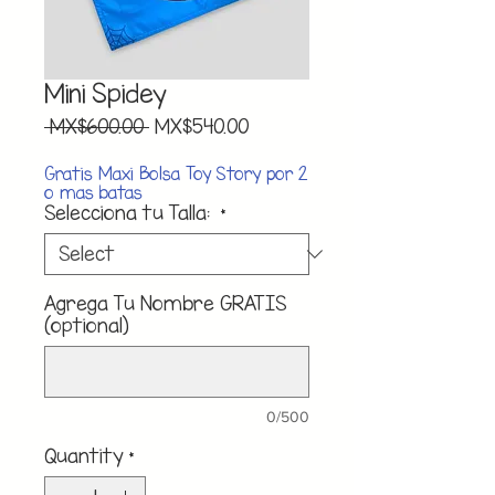
Mini Spidey
Regular
Sale
 MX$600.00 
MX$540.00
Price
Price
Gratis Maxi Bolsa Toy Story por 2
o mas batas
Selecciona tu Talla:
*
Agrega Tu Nombre GRATIS
(optional)
0/500
Quantity
*