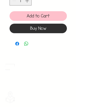
Add to Cart
Buy Now
Meses Sin Intereses
3 Meses sin intereses en toda la tienda
desde 1 pieza, todas las tarjetas
participan.
Envios Gratis
Envios a toda la Republica Mexicana
gratis por 2 Batas o $899