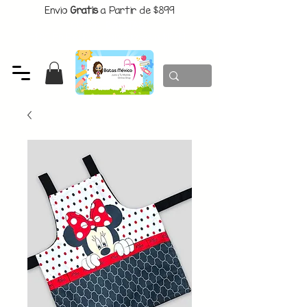
Envio
Gratis
a Partir de $899
CUPON:
BATITAS
-$80 En Pedidos Superiores a $1299