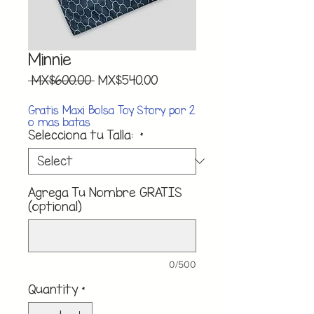
Minnie
Regular
Sale
 MX$600.00 
MX$540.00
Price
Price
Gratis Maxi Bolsa Toy Story por 2
o mas batas
Selecciona tu Talla:
*
Agrega Tu Nombre GRATIS
(optional)
0/500
Quantity
*