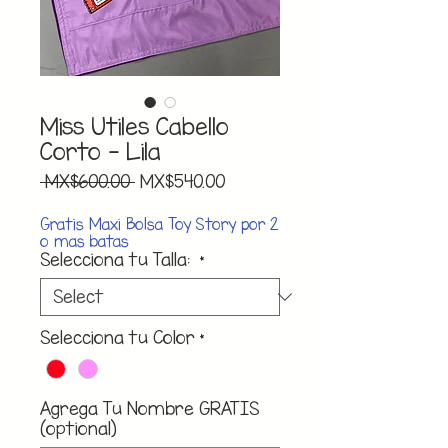
Miss Utiles Cabello
Corto - Lila
Regular
Sale
 MX$600.00 
MX$540.00
Price
Price
Gratis Maxi Bolsa Toy Story por 2
o mas batas
Selecciona tu Talla:
*
Selecciona tu Color
*
Agrega Tu Nombre GRATIS
(optional)