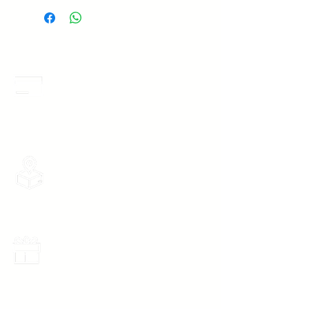
Unitalla
Medida de
Cintura
Boton 1 -
86 cm
Chica
Meses Sin Intereses
3 Meses sin intereses en toda la tienda
desde 1 pieza, todas las tarjetas
Boton 2 -
96 cm
participan.
Mediana
Boton 3 -
104 cm
Grande
Envios Gratis
Envios a toda la Republica Mexicana
gratis por 2 Batas o $899
Los Modelos Unitalla contienen 3
Botones en la cinta para abrochar
en tu cintura con diferentes
medidas para que ajuste perfecto
Promociones Mensuales
a tu cuerpo, sin importar tu
Recibe Correos con promociones
especiales del mes.
talla (Chica, Mediana o Grande).