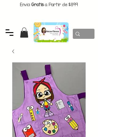
Envio
Gratis
a Partir de $899
CUPON:
BATITAS
-$80 En Pedidos Superiores a $1299