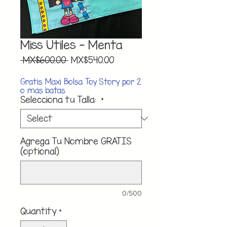
Miss Utiles - Menta
Regular
Sale
 MX$600.00 
MX$540.00
Price
Price
Gratis Maxi Bolsa Toy Story por 2
o mas batas
Selecciona tu Talla:
*
Agrega Tu Nombre GRATIS
(optional)
0/500
Quantity
*