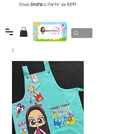
Envio
Gratis
a Partir de $899
CUPON:
BATITAS
-$80 En Pedidos Superiores a $1299