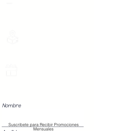
desde 1 pieza, todas las tarjetas
Boton 2 -
96 cm
participan.
Mediana
Boton 3 -
104 cm
Grande
Envios Gratis
Envios a toda la Republica Mexicana
gratis por 2 Batas o $899
Los Modelos Unitalla contienen 3
Botones en la cinta para abrochar
en tu cintura con diferentes
medidas para que ajuste perfecto
Promociones Mensuales
a tu cuerpo, sin importar tu
Recibe Correos con promociones
especiales del mes.
talla (Chica, Mediana o Grande).
Nombre
Suscribete para Recibir Promociones
Mensuales