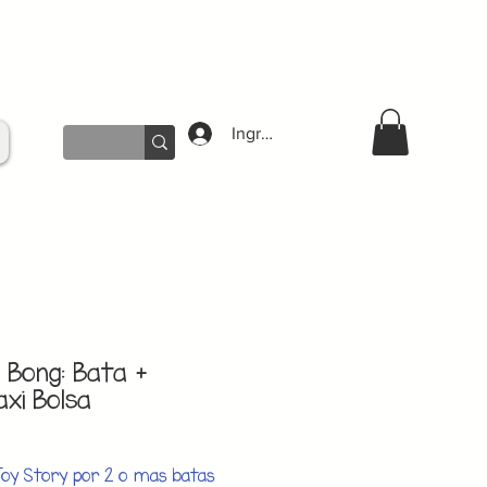
Ingresar
 Bong: Bata +
axi Bolsa
Toy Story por 2 o mas batas