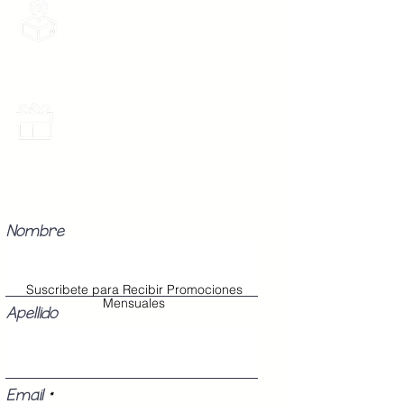
Envios Gratis
Envios a toda la Republica Mexicana
gratis por 2 Batas o $899
Promociones Mensuales
Recibe Correos con promociones
especiales del mes.
Nombre
Suscribete para Recibir Promociones
Mensuales
Apellido
Email