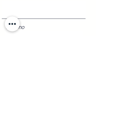
Teléfono
Registrarse
Shipping to
Any
part of the republic