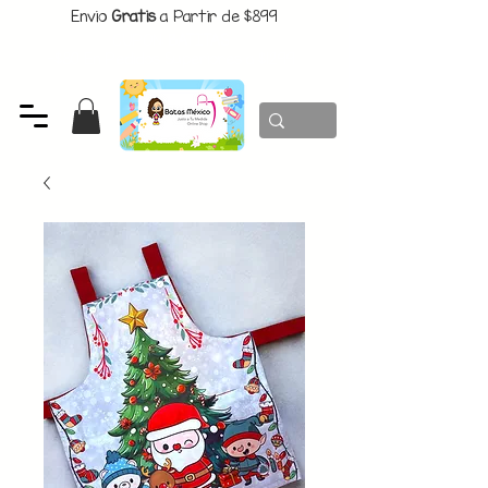
Envio
Gratis
a Partir de $899
CUPON:
BATITAS
-$80 En Pedidos Superiores a $1299