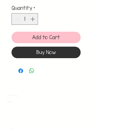
Quantity
*
Add to Cart
Buy Now
Meses Sin Intereses
3 Meses sin intereses en toda la tienda
desde 1 pieza, todas las tarjetas
participan.