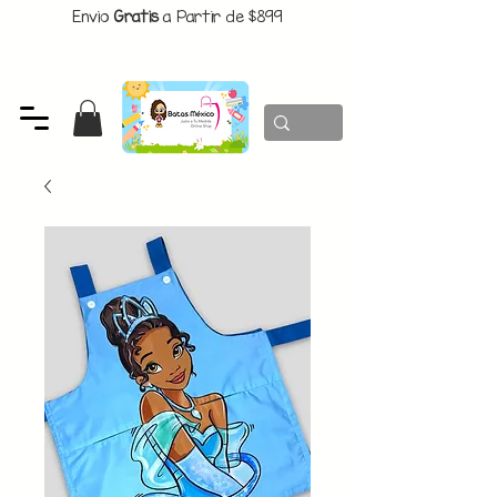
Envio
Gratis
a Partir de $899
CUPON:
BATITAS
-$80 En Pedidos Superiores a $1299