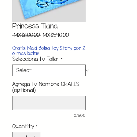
Princess Tiana
Regular
Sale
 MX$600.00 
MX$540.00
Price
Price
Gratis Maxi Bolsa Toy Story por 2
o mas batas
Selecciona tu Talla:
*
Agrega Tu Nombre GRATIS
(optional)
0/500
Quantity
*