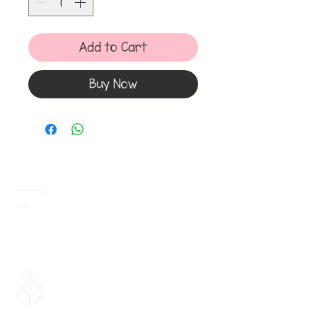
Add to Cart
Buy Now
Meses Sin Intereses
3 Meses sin intereses en toda la tienda
desde 1 pieza, todas las tarjetas
participan.
Envios Gratis
Envios a toda la Republica Mexicana
gratis por 2 Batas o $899