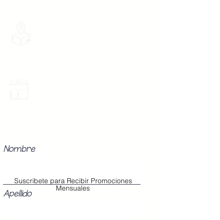
Boton 3 -
104 cm
Grande
Envios Gratis
Envios a toda la Republica Mexicana
gratis por 2 Batas o $899
Los Modelos Unitalla contienen 3
Botones en la cinta para abrochar
en tu cintura con diferentes
medidas para que ajuste perfecto
Promociones Mensuales
a tu cuerpo, sin importar tu
Recibe Correos con promociones
especiales del mes.
talla (Chica, Mediana o Grande).
Nombre
Suscribete para Recibir Promociones
Mensuales
Apellido