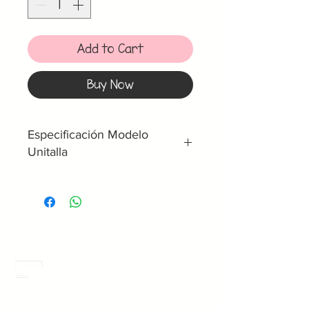
Add to Cart
Buy Now
Especificación Modelo
Unitalla
Unitalla
Medida de
Cintura
Boton 1 -
86 cm
Chica
Meses Sin Intereses
3 Meses sin intereses en toda la tienda
desde 1 pieza, todas las tarjetas
Boton 2 -
96 cm
participan.
Mediana