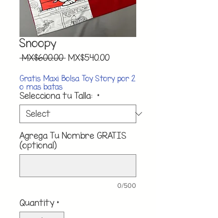
Snoopy
Regular
Sale
 MX$600.00 
MX$540.00
Price
Price
Gratis Maxi Bolsa Toy Story por 2
o mas batas
Selecciona tu Talla:
*
Agrega Tu Nombre GRATIS
(optional)
0/500
Quantity
*