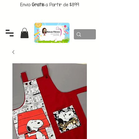
Envio
Gratis
a Partir de $899
CUPON:
BATITAS
-$80 En Pedidos Superiores a $1299