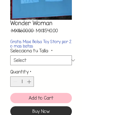
Wonder Woman
Regular
Sale
 MX$600.00 
MX$540.00
Price
Price
Gratis Maxi Bolsa Toy Story por 2
o mas batas
Selecciona tu Talla:
*
Quantity
*
Add to Cart
Buy Now