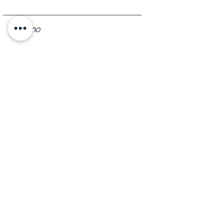
Teléfono
Registrarse
Shipping to
Any
part of the republic