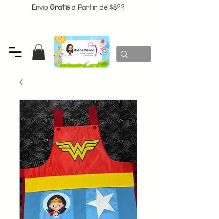
Envio
Gratis
a Partir de $899
CUPON:
BATITAS
-$80 En Pedidos Superiores a $1299