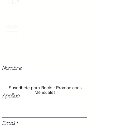
gratis por 2 Batas o $899
Los Modelos Unitalla contienen 3
Botones en la cinta para abrochar
en tu cintura con diferentes
medidas para que ajuste perfecto
Promociones Mensuales
a tu cuerpo, sin importar tu
Recibe Correos con promociones
especiales del mes.
talla (Chica, Mediana o Grande).
Nombre
Suscribete para Recibir Promociones
Mensuales
Apellido
Email