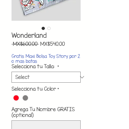
Wonderland
Regular
Sale
 MX$600.00 
MX$540.00
Price
Price
Gratis Maxi Bolsa Toy Story por 2
o mas batas
Selecciona tu Talla:
*
Selecciona tu Color
*
Agrega Tu Nombre GRATIS
(optional)