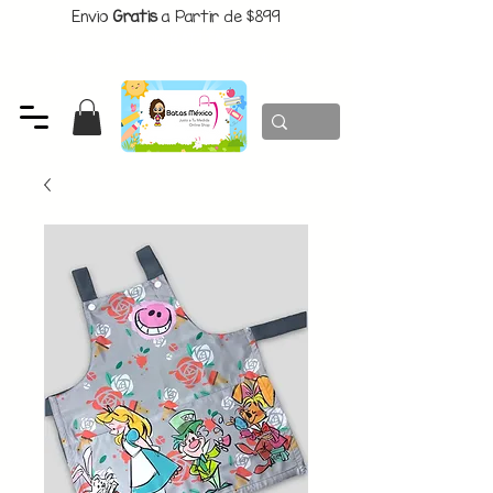
Envio
Gratis
a Partir de $899
CUPON:
BATITAS
-$80 En Pedidos Superiores a $1299