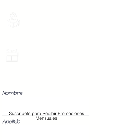
Envios Gratis
Envios a toda la Republica Mexicana
gratis por 2 Batas o $899
Promociones Mensuales
Recibe Correos con promociones
especiales del mes.
Nombre
Suscribete para Recibir Promociones
Mensuales
Apellido