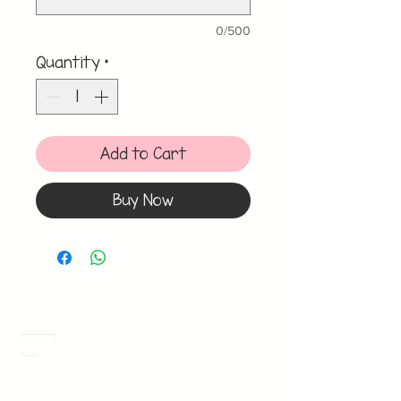
0/500
Quantity
*
Add to Cart
Buy Now
Meses Sin Intereses
3 Meses sin intereses en toda la tienda
desde 1 pieza, todas las tarjetas
participan.